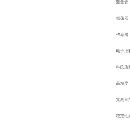
测量管：通
振荡器：安
传感器：用
电子控制器
科氏质量
高精度：能
宽测量范围
稳定性好：