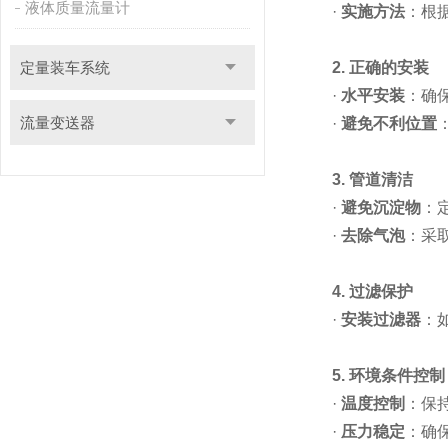
液体质量流量计
·
实施方法
：根
定量装车系统
2. 正确的安装
·
水平安装
：确
流量变送器
·
避免不利位置
3. 管道清洁
·
避免沉淀物
：
·
去除气泡
：采
4. 过滤保护
·
安装过滤器
：
5. 环境条件控制
·
温度控制
：保
·
压力稳定
：确