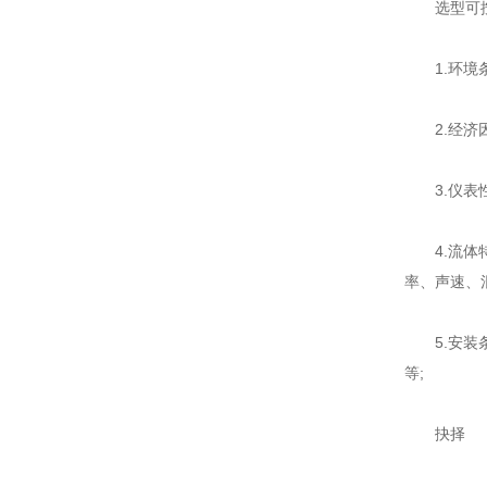
选型可按五
1.环境条
2.经济因
3.仪表性
4.流体特
率、声速、
5.安装条
等;
抉择