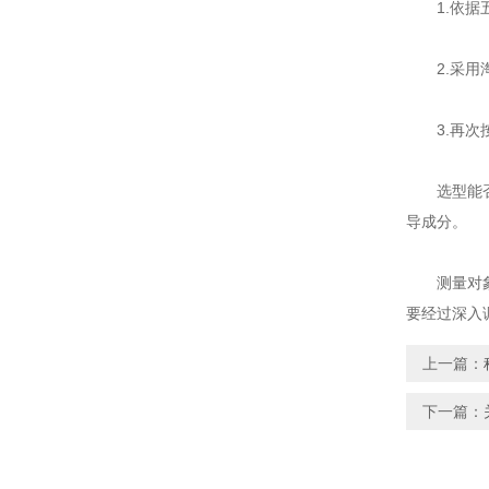
1.依据五
2.采用淘
3.再次按
选型能否成
导成分。
测量对象的
要经过深入
上一篇：
下一篇：