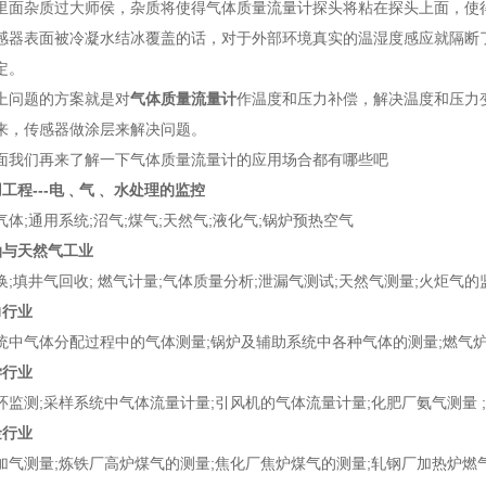
杂质过大师侯，杂质将使得气体质量流量计探头将粘在探头上面，使得
感器表面被冷凝水结冰覆盖的话，对于外部环境真实的温湿度感应就隔断
定。
问题的方案就是对
气体质量流量计
作温度和压力补偿，解决温度和压力
来，传感器做涂层来解决问题。
们再来了解一下气体质量流量计的应用场合都有哪些吧
工程---电﹑气﹑ 水处理的监控
;通用系统;沼气;煤气;天然气;液化气;锅炉预热空气
油与天然气工业
填井气回收; 燃气计量;气体质量分析;泄漏气测试;天然气测量;火炬气的
力行业
气体分配过程中的气体测量;锅炉及辅助系统中各种气体的测量;燃气炉
学行业
测;采样系统中气体流量计量;引风机的气体流量计量;化肥厂氨气测量 
金行业
测量;炼铁厂高炉煤气的测量;焦化厂焦炉煤气的测量;轧钢厂加热炉燃气