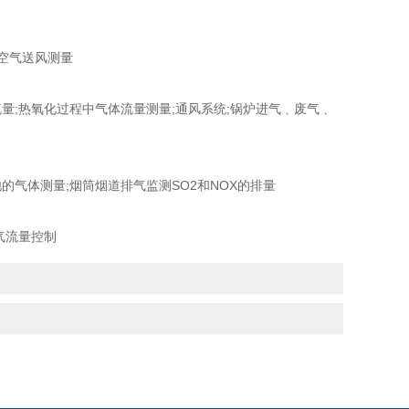
空气送风测量
;热氧化过程中气体流量测量;通风系统;锅炉进气﹑废气﹑
气体测量;烟筒烟道排气监测SO2和NOX的排量
气流量控制