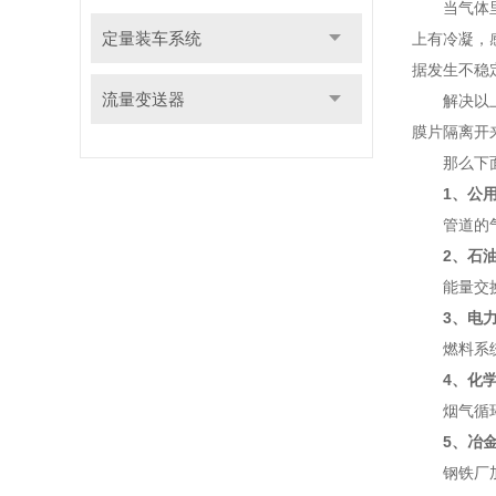
当气体里面
定量装车系统
上有冷凝，
据发生不稳
流量变送器
解决以上
膜片隔离开
那么下面我
1、公用
管道的气体
2、石
能量交换;
3、电
燃料系统中
4、化
烟气循环监
5、冶
钢铁厂加气