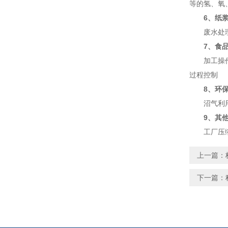
等的氢、氧
6、纸
废水处理系
7、食
加工操作中
过程控制
8、环
沼气利用过
9、其
工厂压缩空
上一篇：
下一篇：