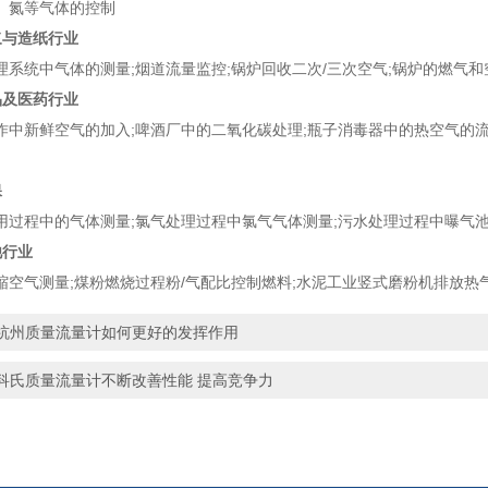
、氮等气体的控制
浆与造纸行业
统中气体的测量;烟道流量监控;锅炉回收二次/三次空气;锅炉的燃气和
品及医药行业
新鲜空气的加入;啤酒厂中的二氧化碳处理;瓶子消毒器中的热空气的流量
保
程中的气体测量;氯气处理过程中氯气气体测量;污水处理过程中曝气池的
他行业
气测量;煤粉燃烧过程粉/气配比控制燃料;水泥工业竖式磨粉机排放热
杭州质量流量计如何更好的发挥作用
科氏质量流量计不断改善性能 提高竞争力