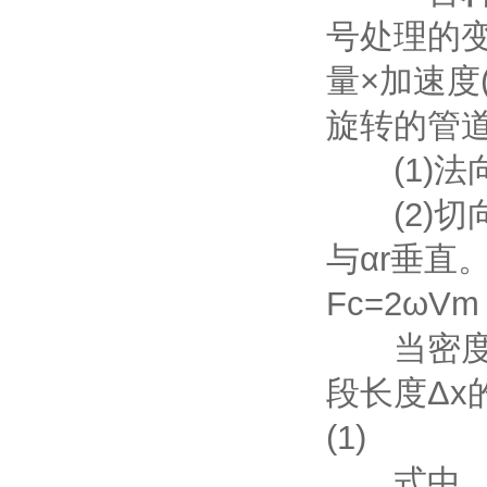
号处理的变
量×加速度
旋转的管
(1)法向
(2)切向
与αr垂直
Fc=2ω
当密度为
段长度Δx的
(1)
式中，A