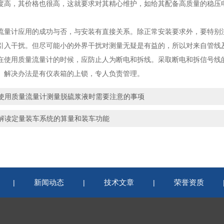
，其价格也很高，这就要求对其精心维护，如给其配备高质量的稳压电
。
计应用的成功与否，与安装有直接关系。除正常安装要求外，要特别注
引入干扰。但尽可能小的外界干扰对测量无疑是有益的，所以对来自管线
用质量流量计的时候，应防止人为断电和拆线。采取断电和拆信号线的
。解决办法是有仪表箱的上锁，专人负责管理。
使用质量流量计测量脱硫浆液时需要注意的事项
解读定量装车系统的算量和装车功能
新闻动态
技术文章
荣誉资质
|
|
|